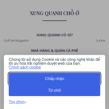
XUNG QUANH CHỖ Ở
XUNG QUANH CÓ GÌ?
Golf de Mogador
5,4 km
NHÀ HÀNG & QUÁN CÀ PHÊ
Restaurant Triskala, vegetarian
(Nhà hàng)
0,1 km
Chúng tôi sử dụng Cookie và các công nghệ khác để
Restaurant Silvestro, italian
(Nhà hàng)
0,1 km
tối ưu hóa trải nghiệm duyệt web của bạn.
Restaurant La Licorne, moroccan
(Nhà hàng)
0,2 km
Chính sách cookie
Taros
(Cafe/quán bar)
0,5 km
Chấp nhận
CÁC BÃI BIỂN TRONG KHU VỰC
Plage d'Essaouira
(Plage d'Essaouira)
550 m
Từ chối
Cap Sim Beach
(Cap Sim Beach)
10 km
CÁC SÂN BAY GẦN NHẤT
Tùy chọn
Sân bay Essaouira Mogador
14,7 km