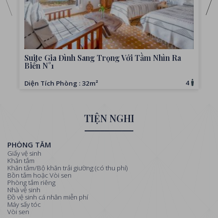
Suite Gia Đình Sang Trọng Với Tầm Nhìn Ra
Biển N°1
4
Diện Tích Phòng : 32m²
D
TIỆN NGHI
PHÒNG TẮM
Giấy vệ sinh
Khăn tắm
Khăn tắm/Bộ khăn trải giường (có thu phí)
Bồn tắm hoặc Vòi sen
Phòng tắm riêng
Nhà vệ sinh
Đồ vệ sinh cá nhân miễn phí
Máy sấy tóc
Vòi sen