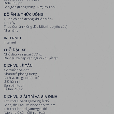
Bida Phụ phí
Sân gôn (trong vòng 3km) Phụ phí
ĐỒ ĂN & THỨC UỐNG
Quán cà phê (trong khuôn viên)
Trái cây
Thực đơn ăn kiêng đặc biệt (theo yêu cầu)
Nhà hàng
INTERNET
Internet
CHỖ ĐẬU XE
Chỗ đậu xe ngoài đường
Bãi đậu xe tiếp cận người khuyết tật
DỊCH VỤ LỄ TÂN
Có xuất hóa đơn
Nhận/trả phòng riêng
Dịch vụ trợ giúp đặc biệt
Giữ hành lí
Bàn bán tour
Lễ tân 24 giờ
DỊCH VỤ GIẢI TRÍ VÀ GIA ĐÌNH
Trò chơi Board games/giải đố
Sách, đĩa DVD và nhạc cho trẻ em
Trò chơi board game/giải đố
Nắp che ổ cắm điện an toàn