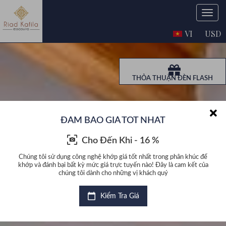
VI
USD
THỎA THUẬN ĐÈN FLASH
ĐẢM BẢO GIÁ TỐT NHẤT
Cho Đến Khi - 16 %
c để
Chúng tôi sử dụng công nghệ khớp giá tốt nhất trong phân khúc để
Chú
t của
khớp và đánh bại bất kỳ mức giá trực tuyến nào! Đây là cam kết của
khớp
chúng tôi dành cho những vị khách quý
Kiểm Tra Giá