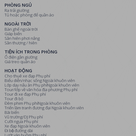
PHÒNG NGỦ
Ra trải giường
Tủ hoặc phòng để quần áo
NGOÀI TRỜI
Bàn ghế ngoài trời
Giáp biển
Sân hiên phơi nắng
Sân thượng / hiên
TIỆN ÍCH TRONG PHÒNG
Ổ điện gần giường
Giá treo quần áo
HOẠT ĐỘNG
Cho thuê xe đạp Phụ phí
Biểu diễn/nhạc sống Ngoài khuôn viên
Lớp dạy nấu ăn Phụ phíNgoài khuôn viên
Tour/lớp về văn hóa địa phương Phụ phí
Tour đi xe đạp Phụ phí
Tour đi bộ
Đêm phim Phụ phíNgoài khuôn viên
Triển lãm tranh đương đại Ngoài khuôn viên
Bãi biển
Vũ trường/DJ Phụ phí
Cưỡi ngựa Phụ phí
Xe đạp Ngoài khuôn viên
Đi bộ đường dài
Lướt ván buồm Phụ phí