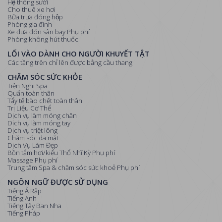
Hệ thống sưởi
Cho thuê xe hơi
Bữa trưa đóng hộp
Phòng gia đình
Xe đưa đón sân bay Phụ phí
Phòng không hút thuốc
LỐI VÀO DÀNH CHO NGƯỜI KHUYẾT TẬT
Các tầng trên chỉ lên được bằng cầu thang
CHĂM SÓC SỨC KHỎE
Tiện Nghi Spa
Quấn toàn thân
Tẩy tế bào chết toàn thân
Trị Liệu Cơ Thể
Dịch vụ làm móng chân
Dịch vụ làm móng tay
Dịch vụ triệt lông
Chăm sóc da mặt
Dịch Vụ Làm Đẹp
Bồn tắm hơi/kiểu Thổ Nhĩ Kỳ Phụ phí
Massage Phụ phí
Trung tâm Spa & chăm sóc sức khoẻ Phụ phí
NGÔN NGỮ ĐƯỢC SỬ DỤNG
Tiếng Ả Rập
Tiếng Anh
Tiếng Tây Ban Nha
Tiếng Pháp