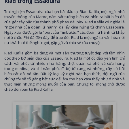
Riad trong Essaouira
Trải nghiệm Essaouira của bạn bắt đầu tại Riad Kafila, một ngôi nhà
truyền thống của Maroc, nằm sát tường biển và nhìn ra bãi biển đá
của góc tây bắc của thành phố pháo đài này. Riad Kafila có nghĩa là
"ngôi nhà của đoàn lữ hành" đã lấy cảm hứng từ chính Essaouira.
Ngày xưa được gọi là "port của Timbuktu," các đoàn lữ hành từ khắp
nơi ở châu Phi đã đến đây để trao đổi. Riad là một ngã tư văn hóa nơi
du khách có thể nghỉ ngơi, gặp gỡ và chia sẻ câu chuyện.
Riad Kafila gồm ba tầng và một sân thượng tuyệt đẹp với tầm nhìn
dọc theo bờ biển đẹp của Essaouira. Riad là một ốc đảo yên tĩnh chỉ
cách vài phút từ nhiều nhà hàng, chợ, quán cà phê và cửa hàng
trong medina, và chỉ năm phút đi bộ từ cảng và những cây số bãi
biển cát dài vô tận. Bất kỳ loại kỳ nghỉ nào bạn thích, đội ngũ của
chúng tôi sẽ cố gắng hết sức để làm cho bạn cảm thấy như ở nhà và
thực hiện những mong muốn của bạn. Chúng tôi mong chờ được
chào đón bạn tại Riad Kafila!