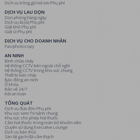
Dịch vụ trông giữ trẻ em Phụ phí
DỊCH VỤ LAU DỌN
Dọn phòng hàng ngày
Dịch vụ là (ủi) Phụ phí
Giặt khô Phụ phí
Giặt ủi Phụ phí
DỊCH VỤ CHO DOANH NHÂN
Fax/photocopy
AN NINH
Bình chữa cháy
Hệ thống CCTV bên ngoài chỗ nghỉ
Hệ thống CCTV trong khu vực chung
Thiết bị báo cháy
Báo động an ninh
Ổ khóa
Bảo vệ 24/7
Két an toàn
TỔNG QUÁT
Dịch vụ đưa đón Phụ phí
Khu vực xem TV/sảnh chung
Khu vực cho phép hút thuốc
Cấm hút thuốc trong toàn bộ khuôn viên
Quyền sử dụng Executive Lounge
Dịch vụ báo thức
Sàn lát gạch/đá cẩm thạch