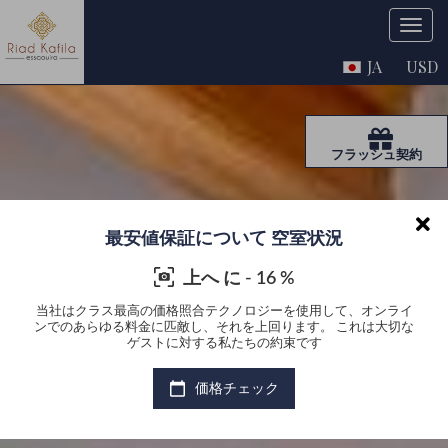
JA
USD
フラッシュ契約
最安値保証について 空室状況
上へ に - 16 %
ライ
当社はクラス最高の価格照合テクノロジーを使用して、オンライ
当
大切な
ンでのあらゆる料金に匹敵し、それを上回ります。 これは大切な
ンで
ゲストに対する私たちの約束です
価格チェック