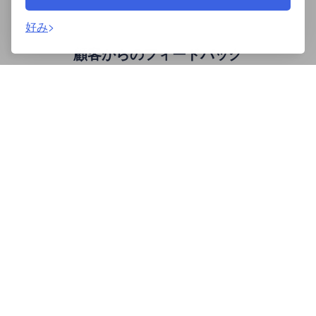
好み
顧客からのフィードバック
コメント TripAdvisor.com
コメント Booking.com
優秀証明書
Karolina W
Moq
Lanz
We sadly stayed here only for 1 night. Wish we could
We were a group of 6 friends and we loved our stay at
spend more time in the lovely town of Essaouira and