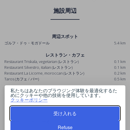
施設周辺
周辺スポット
ゴルフ・ドゥ・モガドール
5.4 km
レストラン・カフェ
Restaurant Triskala, vegetarian
(レストラン)
0.1 km
Restaurant Silvestro, italian
(レストラン)
0.1 km
Restaurant La Licorne, moroccan
(レストラン)
0.2 km
Taros
(カフェ / バー)
0.5 km
私たちはあなたのブラウジング体験を最適化するた
近くのビーチ
めにクッキーや他の技術を使用しています。
Plage d'Essaouira
(Plage d'Essaouira)
550 m
クッキーポリシー
Cap Sim Beach
(Cap Sim Beach)
10 km
受け入れる
最寄りの空港
エッサウィラマガドー空港
14.7 km
Refuse