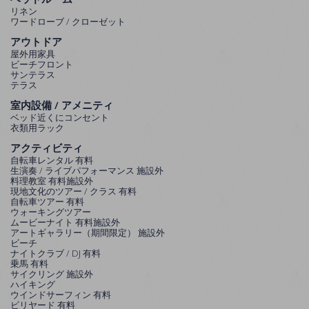
リネン
ワードローブ / クローゼット
アウトドア
屋外用家具
ビーチフロント
サンテラス
テラス
室内設備 / アメニティ
ベッド近くにコンセント
衣類用ラック
アクティビティ
自転車レンタル 有料
生演奏 / ライブパフォーマンス 施設外
料理教室 有料施設外
現地文化のツアー / クラス 有料
自転車ツアー 有料
ウォーキングツアー
ムービーナイト 有料施設外
アートギャラリー（期間限定） 施設外
ビーチ
ナイトクラブ / DJ 有料
乗馬 有料
サイクリング 施設外
ハイキング
ウインドサーフィン 有料
ビリヤード 有料