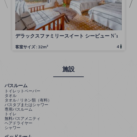
デラックスファミリースイート シービュー N°1
4
客室サイズ : 32m²
客
施設
バスルーム
トイレットペーパー
タオル
タオル / リネン類（有料）
バスタブまたはシャワー
専用バスルーム
トイレ
無料バスアメニティ
ヘアドライヤー
シャワー
ベッドルーム