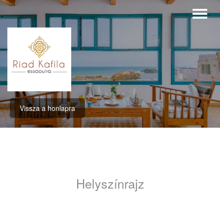
Vissza a honlapra
Helyszínrajz